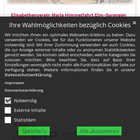
:
Elisabethenverein Maria Himmelfahrt Elm-Sprengen
Seniorenstrickkreis
✕
Ihre Wahlmöglichkeiten bezüglich Cookies
Der Seniorenstrickkreis macht ab dem 02.07.
Wir möchten Ihnen ein optimales Webseiten-Erlebnis zu bieten. Dazu
verwenden wir Cookies, die für das Funktionieren unserer Website
Sommerferien und startet wieder am 13.08.
notwendig sind. Mit Ihrer Zustimmung verwenden wir auch Cookies,
um 15. ...
die zur Anzeige externer Inhalte oder zu anonymen Statistikzwecken
genutzt werden. Sie können selbst entscheiden, welche Kategorien Sie
zulassen möchten. Bitte beachten Sie, dass auf Basis Ihrer
Einstellungen womöglich nicht mehr alle Funktionalitäten der Seite zur
Mehr
Verfügung stehen. Weitere Informationen finden Sie in unserer
Datenschutzerklärung
.
Impressum
Datenschutzerklärung
Notwendig
Externe Inhalte
Statistiken
Speichern
Alle akzeptieren