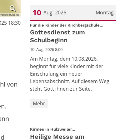
10
Aug. 2026
Montag
arrbriefservice.de
025 18:30
:
Datum: 10. August 2026
Für die Kinder der Kirchbergschule...
Gottesdienst zum
Schulbeginn
10. Aug. 2026 8:00
Am Montag, dem 10.08.2026,
beginnt für viele Kinder mit der
Einschulung ein neuer
Lebensabschnitt. Auf diesem Weg
hl von
steht Gott ihnen zur Seite.
Mehr
en.
ann
:
Kirmes in Hülzweiler...
Heilige Messe am
nd