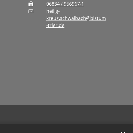
06834 / 956967-1
heilig-
kreuz.schwalbach@bistum
-trier.de