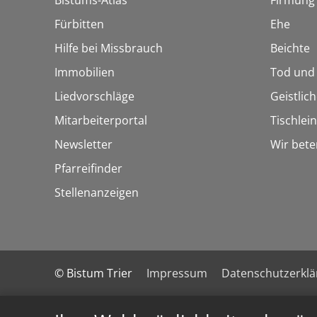
Bistums-Atlas
Firmung
Fürbitten
Ehe
Hilfe bei Missbrauch
Beichte
Immobilien
Tod und
Liedvorschläge
Geistlic
Mitarbeiterportal
Tischlei
Newsletter
Wir bete
Pfarreifinder
Stellenanzeigen
© Bistum Trier
Impressum
Datenschutzerkl