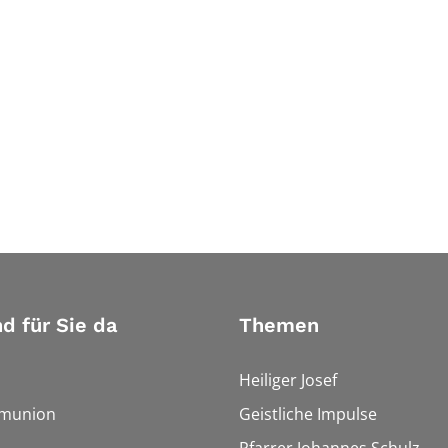
nd für Sie da
Themen
Heiliger Josef
munion
Geistliche Impulse