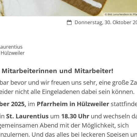
© Bild: Lena Neidlein In: Pf
Datum:
Donnerstag, 30. Oktober 2
Laurentius
 Hülzweiler
Mitarbeiterinnen und Mitarbeiter!
ar bevor und wir freuen uns sehr, eine große Za
ider nicht alle Eingeladenen dabei sein können.
ber 2025,
im
Pfarrheim in Hülzweiler
stattfind
in
St. Laurentius
um
18.30 Uhr
und wechseln d
 gemeinsamen Abend mit der Möglichkeit, sich
zulernen. Und das alles bei leckeren Speisen u