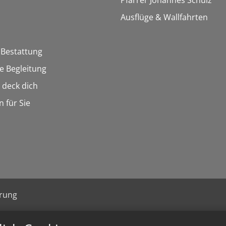
Pfarrer Johannes Schulz
Ausflüge & Wallfahrten
 Bestattung
he Begleitung
n deck dich
n für Sie
ärung