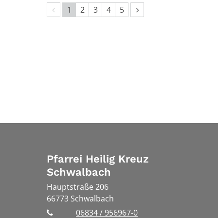
Vorherige Seite
Nächste Seite
1
2
3
4
5
Pfarrei Heilig Kreuz
Schwalbach
Hauptstraße 206
66773
Schwalbach
06834 / 956967-0