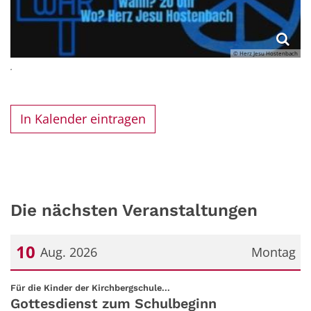
© Herz Jesu Hostenbach
.
In Kalender eintragen
Die nächsten Veranstaltungen
10
Aug. 2026
Montag
Datum: 10. August 2026
:
Für die Kinder der Kirchbergschule...
Gottesdienst zum Schulbeginn