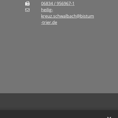
06834 / 956967-1
heilig-
kreuz.schwalbach@bistum
-trier.de