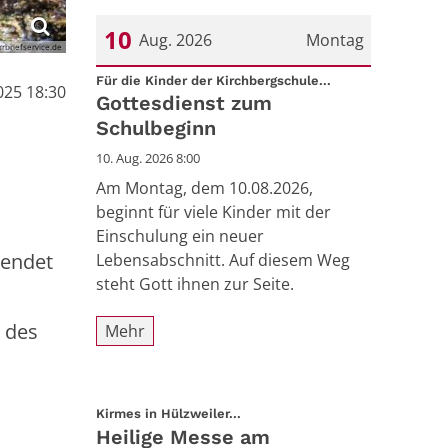
10
Aug. 2026
Montag
rrbriefservice.de
:
Datum: 10. August 2026
Für die Kinder der Kirchbergschule...
2025 18:30
Gottesdienst zum
Schulbeginn
10. Aug. 2026 8:00
Am Montag, dem 10.08.2026,
beginnt für viele Kinder mit der
Einschulung ein neuer
 endet
Lebensabschnitt. Auf diesem Weg
steht Gott ihnen zur Seite.
 des
Mehr
:
Kirmes in Hülzweiler...
Heilige Messe am