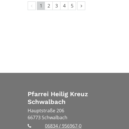
Vorherige Seite
Nächste Seite
1
2
3
4
5
Pfarrei Heilig Kreuz
Schwalbach
Hauptstraße 206
66773
Schwalbach
06834 / 956967-0