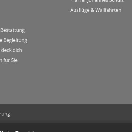
Pfarrer Johannes Schulz
Ausflüge & Wallfahrten
 Bestattung
he Begleitung
n deck dich
n für Sie
ärung