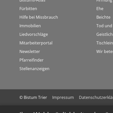
Bistums-Atlas
Firmung
Fürbitten
Ehe
Hilfe bei Missbrauch
Beichte
Immobilien
Tod und
Liedvorschläge
Geistlic
Mitarbeiterportal
Tischlei
Newsletter
Wir bete
Pfarreifinder
Stellenanzeigen
© Bistum Trier
Impressum
Datenschutzerkl