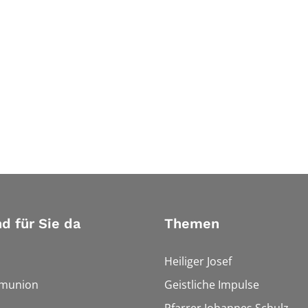
nd für Sie da
Themen
Heiliger Josef
munion
Geistliche Impulse