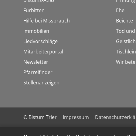
Bistums-Atlas
Firmung
Fürbitten
Ehe
Hilfe bei Missbrauch
Beichte
Immobilien
Tod und
Liedvorschläge
Geistlic
Mitarbeiterportal
Tischlei
Newsletter
Wir bete
Pfarreifinder
Stellenanzeigen
© Bistum Trier
Impressum
Datenschutzerkl