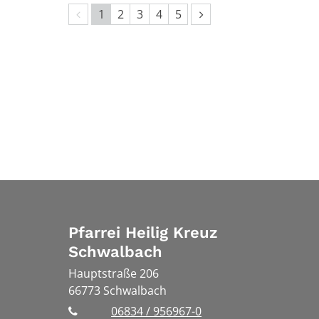
Vorherige Seite
Nächste Seite
1
2
3
4
5
Pfarrei Heilig Kreuz
Schwalbach
Hauptstraße 206
66773
Schwalbach
06834 / 956967-0