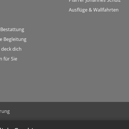
Pfarrer Johannes Schulz
Ausflüge & Wallfahrten
 Bestattung
he Begleitung
n deck dich
n für Sie
ärung