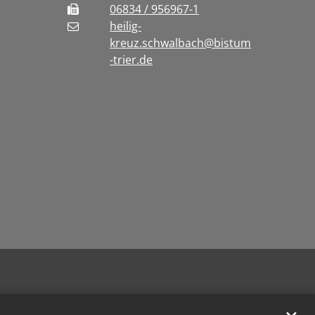
06834 / 956967-1
heilig-
kreuz.schwalbach@bistum
-trier.de