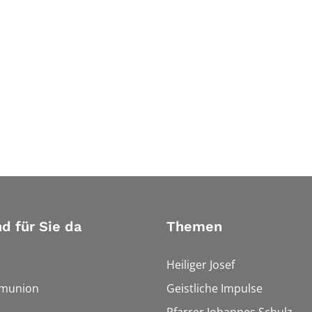
nd für Sie da
Themen
Heiliger Josef
munion
Geistliche Impulse