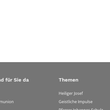
nd für Sie da
Themen
Heiliger Josef
munion
Geistliche Impulse