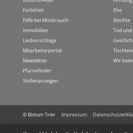
Bistums-Atlas
Firmung
Fürbitten
Ehe
Hilfe bei Missbrauch
Beichte
Immobilien
Tod und
Liedvorschläge
Geistlic
Mitarbeiterportal
Tischlei
Newsletter
Wir bete
Pfarreifinder
Stellenanzeigen
© Bistum Trier
Impressum
Datenschutzerkl