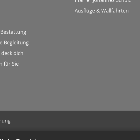
Pfarrer Johannes Schulz
Ausflüge & Wallfahrten
 Bestattung
he Begleitung
n deck dich
n für Sie
ärung