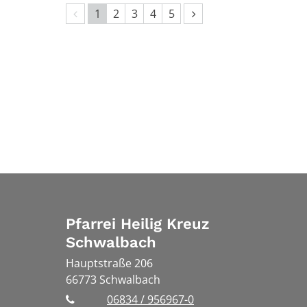
Vorherige Seite
Nächste Seite
1
2
3
4
5
Pfarrei Heilig Kreuz
Schwalbach
Hauptstraße 206
66773
Schwalbach
06834 / 956967-0