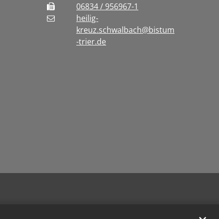
06834 / 956967-1
heilig-
kreuz.schwalbach@bistum
-trier.de