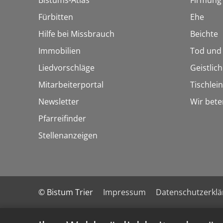
Bistums-Atlas
Firmung
Fürbitten
Ehe
Hilfe bei Missbrauch
Beichte
Immobilien
Tod und
Liedvorschläge
Geistlic
Mitarbeiterportal
Tischlei
Newsletter
Wir bete
Pfarreifinder
Stellenanzeigen
© Bistum Trier
Impressum
Datenschutzerkl