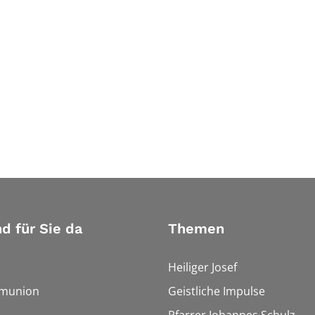
nd für Sie da
Themen
Heiliger Josef
munion
Geistliche Impulse