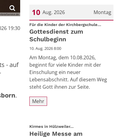
10
Aug. 2026
Montag
arrbriefservice.de
:
Datum: 10. August 2026
Für die Kinder der Kirchbergschule...
026 19:30
Gottesdienst zum
Schulbeginn
10. Aug. 2026 8:00
Am Montag, dem 10.08.2026,
s - auf
beginnt für viele Kinder mit der
Einschulung ein neuer
r
Lebensabschnitt. Auf diesem Weg
steht Gott ihnen zur Seite.
sborn
.
Mehr
:
Kirmes in Hülzweiler...
Heilige Messe am