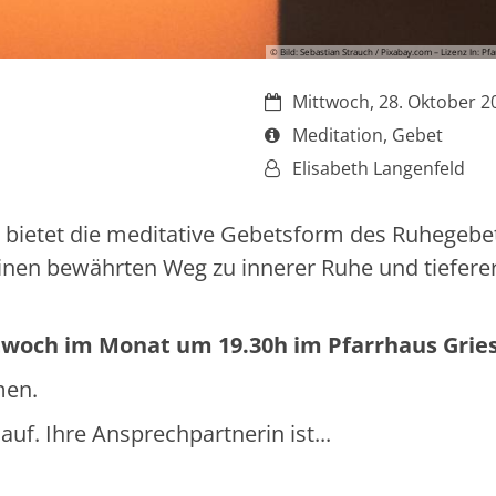
© Bild: Sebastian Strauch / Pixabay.com – Lizenz In: Pf
Datum:
Mittwoch, 28. Oktober 2
Art bzw. Nummer:
Meditation, Gebet
Von:
Elisabeth Langenfeld
t bietet die meditative Gebetsform des Ruhegebet
 einen bewährten Weg zu innerer Ruhe und tiefere
ttwoch im Monat um 19.30h im Pfarrhaus Grie
men.
uf. Ihre Ansprechpartnerin ist...