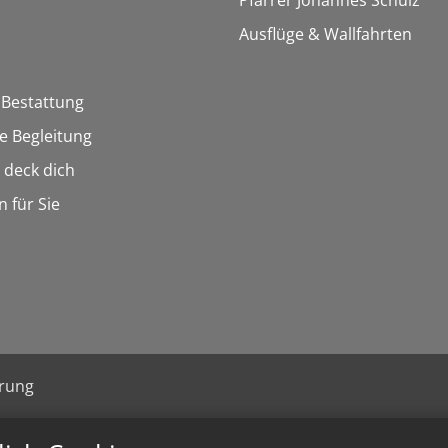
Pfarrer Johannes Schulz
Ausflüge & Wallfahrten
 Bestattung
he Begleitung
n deck dich
n für Sie
ärung