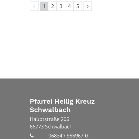
Vorherige Seite
Nächste Seite
1
2
3
4
5
Pfarrei Heilig Kreuz
Schwalbach
Hauptstraße 206
66773
Schwalbach
06834 / 956967-0