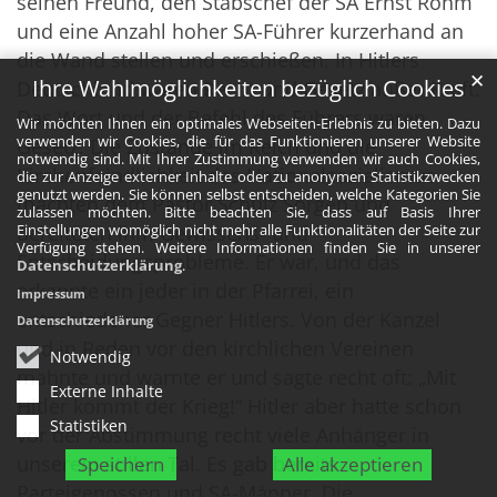
seinen Freund, den Stabschef der SA Ernst Röhm
und eine Anzahl hoher SA-Führer kurzerhand an
die Wand stellen und erschießen. In Hitlers
✕
Ihre Wahlmöglichkeiten bezüglich Cookies
Deutschland waren Recht und Gesetz außer Kraft.
Das Wort und der Befehl des Führers waren
Wir möchten Ihnen ein optimales Webseiten-Erlebnis zu bieten. Dazu
verwenden wir Cookies, die für das Funktionieren unserer Website
Gesetz. Die Zustände im Reich und die
notwendig sind. Mit Ihrer Zustimmung verwenden wir auch Cookies,
Kirchenfeindlichkeit des Nationalsozialismus
die zur Anzeige externer Inhalte oder zu anonymen Statistikzwecken
genutzt werden. Sie können selbst entscheiden, welche Kategorien Sie
machten dem Pastor Schulz Sorgen und
zulassen möchten. Bitte beachten Sie, dass auf Basis Ihrer
bereiteten ihm Gewissens- und
Einstellungen womöglich nicht mehr alle Funktionalitäten der Seite zur
Verfügung stehen. Weitere Informationen finden Sie in unserer
Entscheidungsprobleme. Er war, und das
Datenschutzerklärung
.
erkannte ein jeder in der Pfarrei, ein
Impressum
entschiedener Gegner Hitlers. Von der Kanzel
Datenschutzerklärung
und in Reden vor den kirchlichen Vereinen
Notwendig
mahnte und warnte er und sagte recht oft: „Mit
Externe Inhalte
Hitler kommt der Krieg!“ Hitler aber hatte schon
Statistiken
vor der Abstimmung recht viele Anhänger in
unserem stillen Tal. Es gab bereits
Speichern
Alle akzeptieren
Parteigenossen und SA-Männer. Die