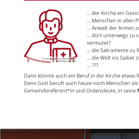
... der Kirche ein Gesi
... Menschen in allen 
... Anwalt der Armen 
... dort unterwegs zu 
vermutet?
... die Sakramente zu 
... die Welt ins Gebet
© Icon made by justicon from
www.flaticon.com
... ???
Dann könnte auch ein Beruf in der Kirche etwas f
Denn Gott beruft auch heute noch Menschen als P
Gemeindereferent*in und Ordensleute, in seine