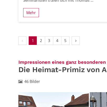
Seminaristen trafen sich mit Thomas ...
Mehr
Vorherige Seite
Nächste Seite
1
2
3
4
5
Impressionen eines ganz besonderen 
Die Heimat-Primiz von A
46 Bilder