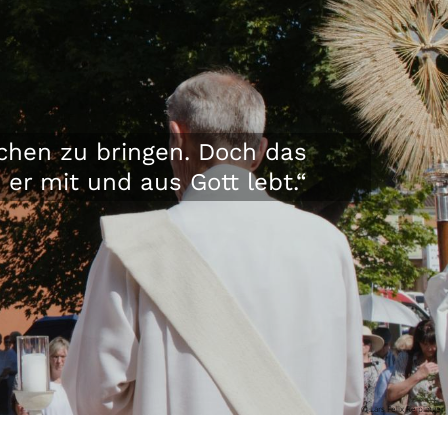
schen zu bringen. Doch das
r mit und aus Gott lebt.“
© Lars Felix Reiplinger