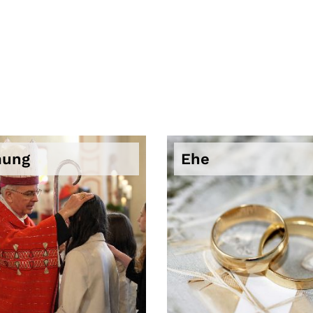
mung
Ehe