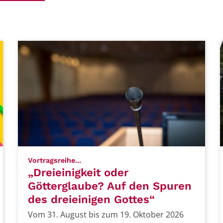
:
Vortragsreihe...
„Dreieinigkeit oder
Götterglaube? Auf den Spuren
des dreieinigen Gottes“
Vom 31. August bis zum 19. Oktober 2026