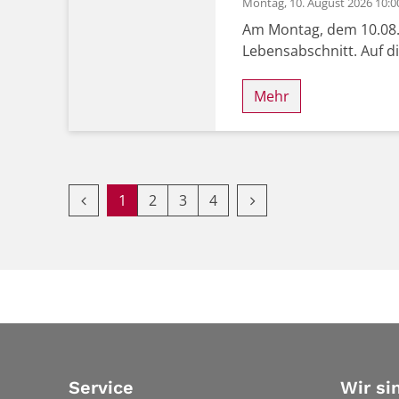
Montag, 10. August 2026 10:0
Am Montag, dem 10.08.2
Lebensabschnitt. Auf d
Mehr
Datum: 10. August 2026
Vorherige Seite
Nächste Seite
1
2
3
4
Service
Wir si