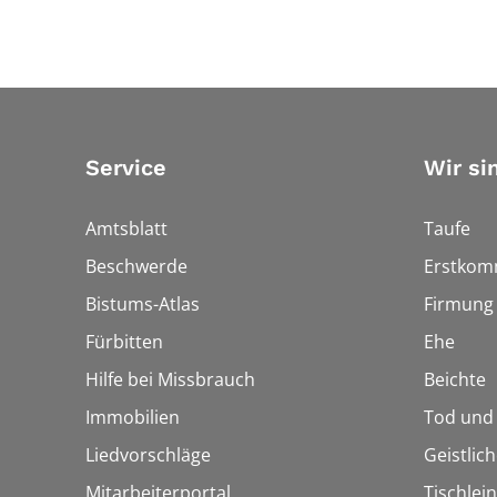
Service
Wir si
Amtsblatt
Taufe
Beschwerde
Erstkom
Bistums-Atlas
Firmung
Fürbitten
Ehe
Hilfe bei Missbrauch
Beichte
Immobilien
Tod und
Liedvorschläge
Geistlic
Mitarbeiterportal
Tischlei