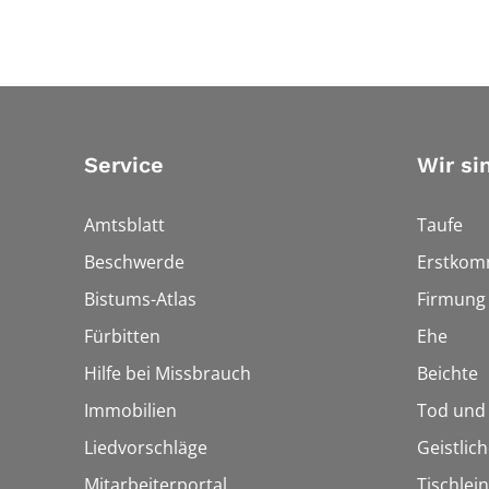
Service
Wir si
Amtsblatt
Taufe
Beschwerde
Erstkom
Bistums-Atlas
Firmung
Fürbitten
Ehe
Hilfe bei Missbrauch
Beichte
Immobilien
Tod und
Liedvorschläge
Geistlic
Mitarbeiterportal
Tischlei