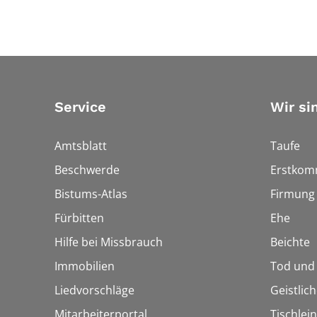
Service
Wir si
Amtsblatt
Taufe
Beschwerde
Erstkom
Bistums-Atlas
Firmung
Fürbitten
Ehe
Hilfe bei Missbrauch
Beichte
Immobilien
Tod und
Liedvorschläge
Geistlic
Mitarbeiterportal
Tischlei