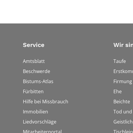
Service
Wir si
Amtsblatt
Taufe
Beschwerde
Erstkom
Bistums-Atlas
Firmung
Fürbitten
Ehe
Hilfe bei Missbrauch
Beichte
Immobilien
Tod und
Liedvorschläge
Geistlic
Mitarbeiterportal
Tischlei