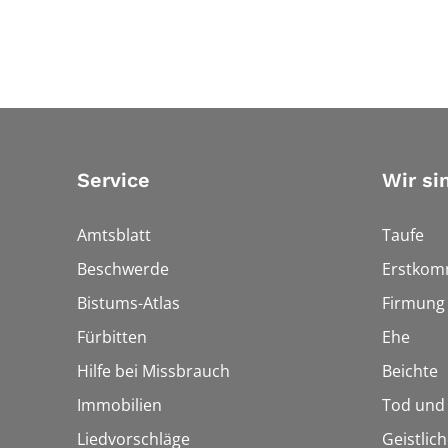
Service
Wir si
Amtsblatt
Taufe
Beschwerde
Erstkom
Bistums-Atlas
Firmung
Fürbitten
Ehe
Hilfe bei Missbrauch
Beichte
Immobilien
Tod und
Liedvorschläge
Geistlic