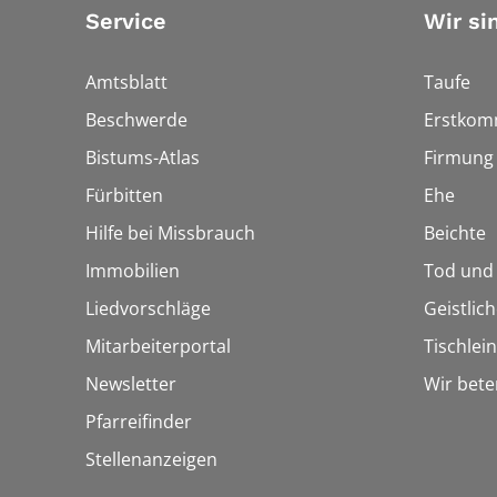
Service
Wir si
Amtsblatt
Taufe
Beschwerde
Erstkom
Bistums-Atlas
Firmung
Fürbitten
Ehe
Hilfe bei Missbrauch
Beichte
Immobilien
Tod und
Liedvorschläge
Geistlic
Mitarbeiterportal
Tischlei
Newsletter
Wir bete
Pfarreifinder
Stellenanzeigen