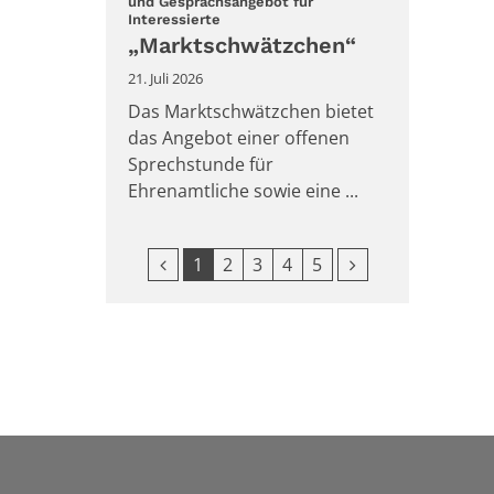
und Gesprächsangebot für
:
Interessierte
„Marktschwätzchen“
21. Juli 2026
Das Marktschwätzchen bietet
das Angebot einer offenen
Sprechstunde für
Ehrenamtliche sowie eine ...
Vorherige Seite
Nächste Seite
1
2
3
4
5