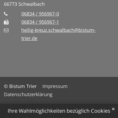
66773
Schwalbach
06834 / 956967-0
06834 / 956967-1
heilig-kreuz.schwalbach@bistum-
trier.de
© Bistum Trier
Impressum
Datenschutzerklärung
✕
Ihre Wahlmöglichkeiten bezüglich Cookies