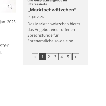
und Gesprächsangebot für
:
Interessierte
„Marktschwätzchen“
21. Juli 2026
:
 Jan. 2025
Das Marktschwätzchen bietet
das Angebot einer offenen
Sprechstunde für
Ehrenamtliche sowie eine ...
nsten
l.
Vorherige Seite
Nächste Seite
1
2
3
4
5