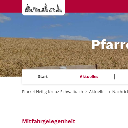
Zum Inhalt springen
Pfarr
Start
Aktuelles
Pfarrei Heilig Kreuz Schwalbach
Aktuelles
Nachric
:
Mitfahrgelegenheit