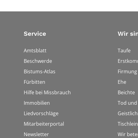
Service
Wir si
Amtsblatt
Taufe
Beschwerde
Erstkom
Bistums-Atlas
Firmung
Fürbitten
Ehe
Hilfe bei Missbrauch
Beichte
Immobilien
Tod und
Liedvorschläge
Geistlic
Mitarbeiterportal
Tischlei
Newsletter
Wir bete