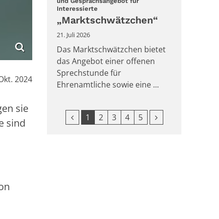
und Gesprächsangebot für
:
Interessierte
„Marktschwätzchen“
21. Juli 2026
Das Marktschwätzchen bietet
das Angebot einer offenen
Sprechstunde für
:
 Okt. 2024
Ehrenamtliche sowie eine ...
gen sie
Vorherige Seite
Nächste Seite
1
2
3
4
5
e sind
ion