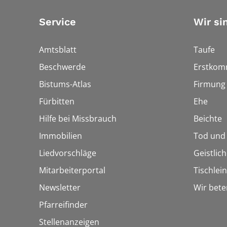
Service
Wir si
Amtsblatt
Taufe
Beschwerde
Erstkom
Bistums-Atlas
Firmung
Fürbitten
Ehe
Hilfe bei Missbrauch
Beichte
Immobilien
Tod und
Liedvorschläge
Geistlic
Mitarbeiterportal
Tischlei
Newsletter
Wir bete
Pfarreifinder
Stellenanzeigen