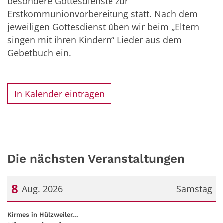
besondere Gottesdienste
zur
Erstkommunio
nvorbereitung
statt.
Nach dem
jeweiligen Gottesdienst üben wir beim „Eltern
singen mit ihren Kindern“ Lieder aus dem
Gebetbuch ein.
In Kalender eintragen
Die nächsten Veranstaltungen
8
Aug. 2026
Samstag
Datum: 8. August 2026
:
Kirmes in Hülzweiler...