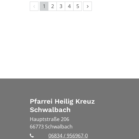
Vorherige Seite
Nächste Seite
1
2
3
4
5
Pfarrei Heilig Kreuz
Schwalbach
Hauptstraße 206
66773
Schwalbach
06834 / 956967-0