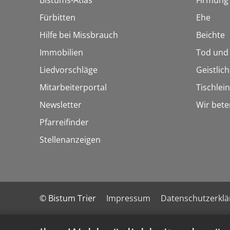
Bistums-Atlas
Firmung
Fürbitten
Ehe
Hilfe bei Missbrauch
Beichte
Immobilien
Tod und
Liedvorschläge
Geistlic
Mitarbeiterportal
Tischlei
Newsletter
Wir bete
Pfarreifinder
Stellenanzeigen
© Bistum Trier
Impressum
Datenschutzerkl