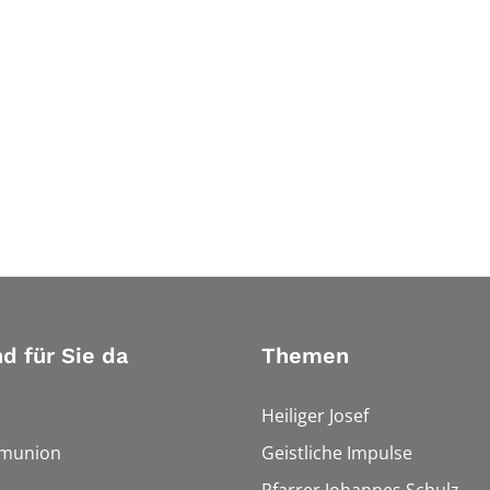
nd für Sie da
Themen
Heiliger Josef
munion
Geistliche Impulse