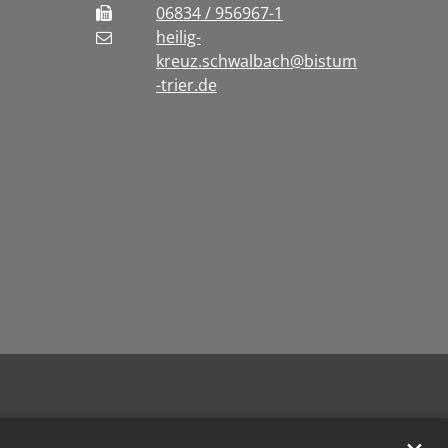
06834 / 956967-1
heilig-
kreuz.schwalbach@bistum
-trier.de