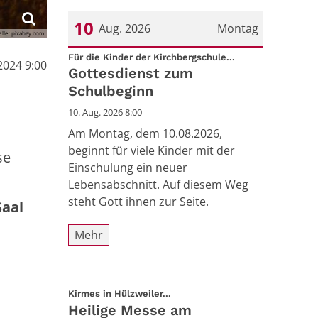
10
Aug. 2026
Montag
elle: pixabay.com
:
Datum: 10. August 2026
Für die Kinder der Kirchbergschule...
2024 9:00
Gottesdienst zum
Schulbeginn
10. Aug. 2026 8:00
Am Montag, dem 10.08.2026,
beginnt für viele Kinder mit der
se
Einschulung ein neuer
Lebensabschnitt. Auf diesem Weg
steht Gott ihnen zur Seite.
Saal
Mehr
:
Kirmes in Hülzweiler...
Heilige Messe am