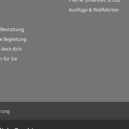
Pfarrer Johannes Schulz
Ausflüge & Wallfahrten
 Bestattung
he Begleitung
n deck dich
n für Sie
ärung