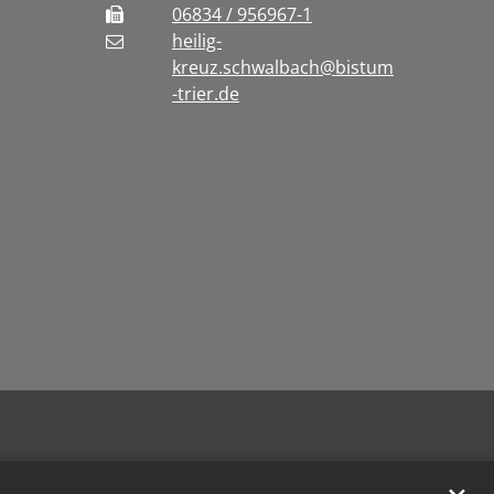
06834 / 956967-1
heilig-
kreuz.schwalbach@bistum
-trier.de