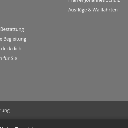
Pfarrer Johannes Schulz
Ausflüge & Wallfahrten
 Bestattung
he Begleitung
n deck dich
n für Sie
ärung