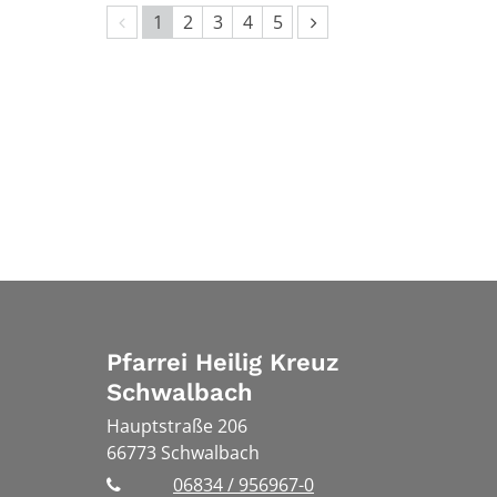
Vorherige Seite
Nächste Seite
1
2
3
4
5
Pfarrei Heilig Kreuz
Schwalbach
Hauptstraße 206
66773
Schwalbach
06834 / 956967-0