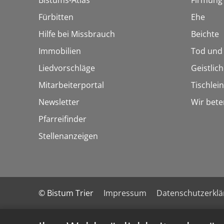
Bistums-Atlas
Firmung
Fürbitten
Ehe
Hilfe bei Missbrauch
Beichte
Immobilien
Tod und
Liedvorschläge
Geistlic
Mitarbeiterportal
Tischlei
Newsletter
Wir bete
Pfarreifinder
Stellenanzeigen
© Bistum Trier
Impressum
Datenschutzerkl