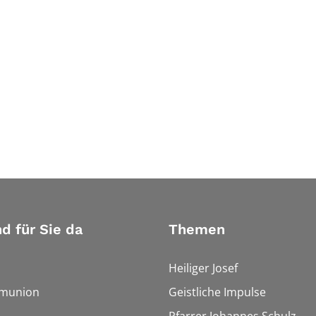
nd für Sie da
Themen
Heiliger Josef
munion
Geistliche Impulse