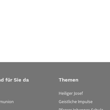
nd für Sie da
Themen
Heiliger Josef
munion
Geistliche Impulse