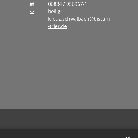
06834 / 956967-1
heilig-
kreuz.schwalbach@bistum
-trier.de