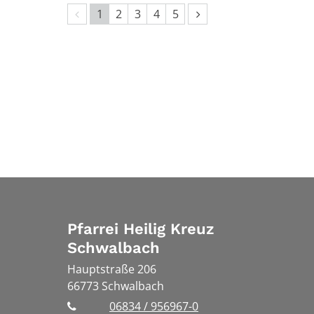
Vorherige Seite
Nächste Seite
1
2
3
4
5
Pfarrei Heilig Kreuz
Schwalbach
Hauptstraße 206
66773
Schwalbach
06834 / 956967-0