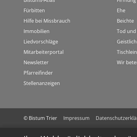
Bistums-Atlas
Firmung
Fürbitten
Ehe
Hilfe bei Missbrauch
Beichte
Immobilien
Tod und
Liedvorschläge
Geistlic
Mitarbeiterportal
Tischlei
Newsletter
Wir bete
Pfarreifinder
Stellenanzeigen
© Bistum Trier
Impressum
Datenschutzerkl