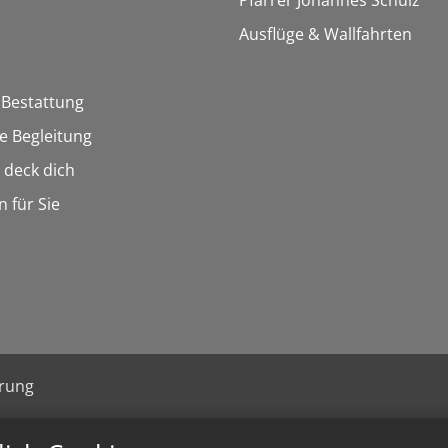
Pfarrer Johannes Schulz
Ausflüge & Wallfahrten
 Bestattung
he Begleitung
n deck dich
n für Sie
ärung