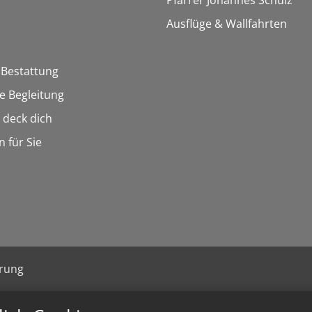
Pfarrer Johannes Schulz
Ausflüge & Wallfahrten
 Bestattung
he Begleitung
n deck dich
n für Sie
ärung