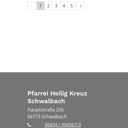
Vorherige Seite
Nächste Seite
1
2
3
4
5
Pfarrei Heilig Kreuz
Schwalbach
Hauptstraße 206
66773
Schwalbach
06834 / 956967-0