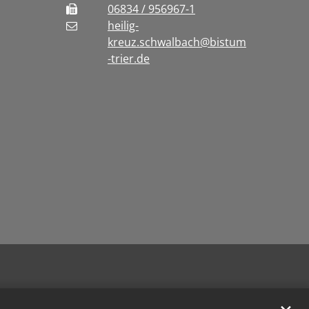
06834 / 956967-1
heilig-
kreuz.schwalbach@bistum
-trier.de