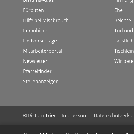
Bistums-Atlas
Firmung
Fürbitten
Ehe
Hilfe bei Missbrauch
Beichte
Immobilien
Tod und
Liedvorschläge
Geistlic
Mitarbeiterportal
Tischlei
Newsletter
Wir bete
Pfarreifinder
Stellenanzeigen
© Bistum Trier
Impressum
Datenschutzerkl