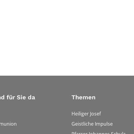
nd für Sie da
Themen
Heiliger Josef
munion
Geistliche Impulse