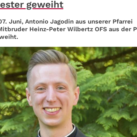
ester geweiht
. Juni, Antonio Jagodin aus unserer Pfarrei
itbruder Heinz-Peter Wilbertz OFS aus der P
eweiht.