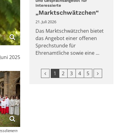
und Gesprächsangebot für
:
Interessierte
„Marktschwätzchen“
21. Juli 2026
Das Marktschwätzchen bietet
das Angebot einer offenen
Sprechstunde für
Ehrenamtliche sowie eine ...
m:
 Juni 2025
Vorherige Seite
Nächste Seite
1
2
3
4
5
Messdienern