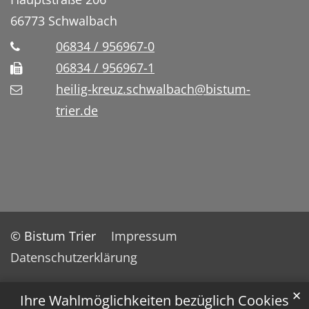
66773
Schwalbach
06834 / 956967-0
06834 / 956967-1
heilig-kreuz.schwalbach@bistum-
trier.de
© Bistum Trier
Impressum
Datenschutzerklärung
✕
Ihre Wahlmöglichkeiten bezüglich Cookies