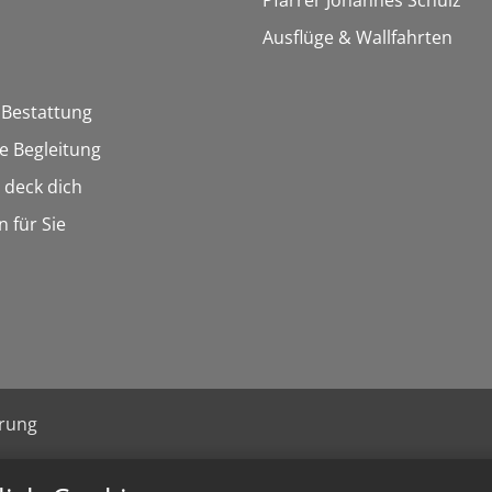
Pfarrer Johannes Schulz
Ausflüge & Wallfahrten
 Bestattung
he Begleitung
n deck dich
n für Sie
ärung