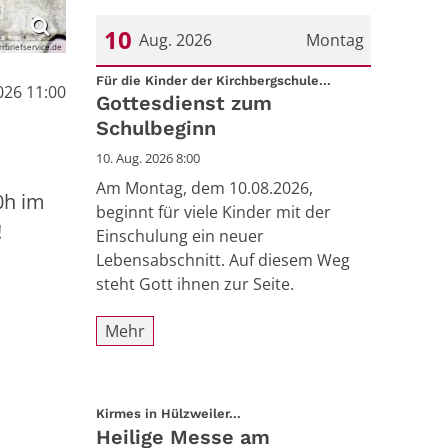
10
Aug. 2026
Montag
arrbriefservice.de
:
Datum: 10. August 2026
Für die Kinder der Kirchbergschule...
026 11:00
Gottesdienst zum
Schulbeginn
10. Aug. 2026 8:00
Am Montag, dem 10.08.2026,
0h im
beginnt für viele Kinder mit der
!
Einschulung ein neuer
Lebensabschnitt. Auf diesem Weg
steht Gott ihnen zur Seite.
Mehr
:
Kirmes in Hülzweiler...
Heilige Messe am