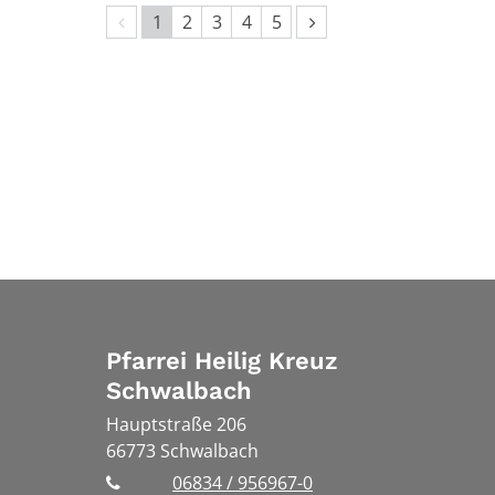
Vorherige Seite
Nächste Seite
1
2
3
4
5
Pfarrei Heilig Kreuz
Schwalbach
Hauptstraße 206
66773
Schwalbach
06834 / 956967-0