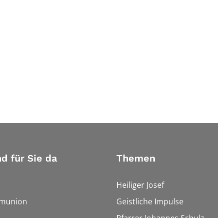
nd für Sie da
Themen
Heiliger Josef
munion
Geistliche Impulse