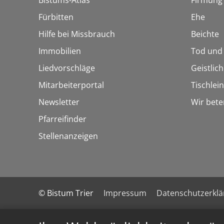
Bistums-Atlas
Firmung
Fürbitten
Ehe
Hilfe bei Missbrauch
Beichte
Immobilien
Tod und
Liedvorschläge
Geistlic
Mitarbeiterportal
Tischlei
Newsletter
Wir bete
Pfarreifinder
Stellenanzeigen
© Bistum Trier
Impressum
Datenschutzerkl