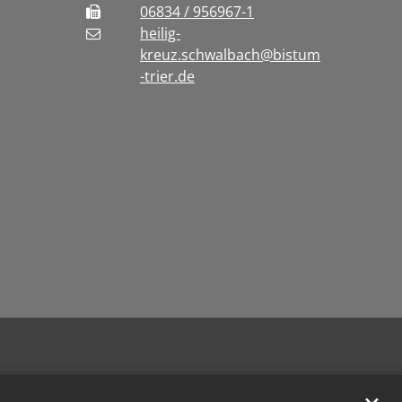
06834 / 956967-1
heilig-
kreuz.schwalbach@bistum
-trier.de